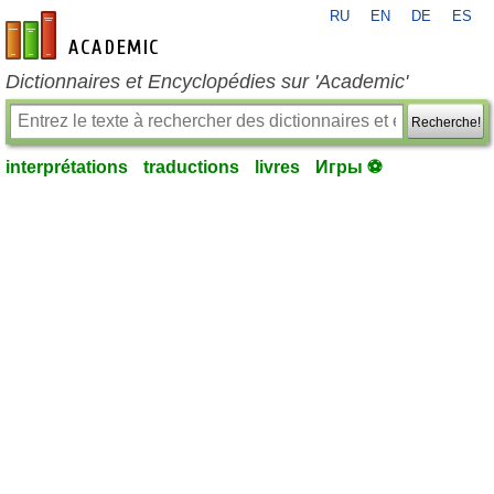
RU
EN
DE
ES
fr-academic.com
Dictionnaires et Encyclopédies sur 'Academic'
Recherche!
interprétations
traductions
livres
Игры ⚽