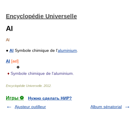
Encyclopédie Universelle
Al
Al
●
Al
Symbole chimique de l'
aluminium
.
Al
[aɛl]
❖
♦
Symbole chimique de l'aluminium.
Encyclopédie Universelle
.
2012
.
Игры ⚽
Нужно сделать НИР?
Ajusteur outilleur
Album sénatorial